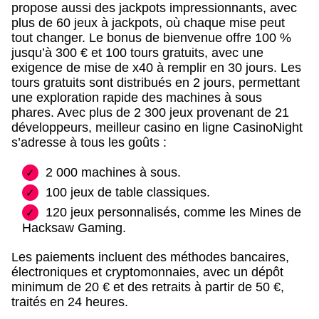
propose aussi des jackpots impressionnants, avec
plus de 60 jeux à jackpots, où chaque mise peut
tout changer. Le bonus de bienvenue offre 100 %
jusqu’à 300 € et 100 tours gratuits, avec une
exigence de mise de x40 à remplir en 30 jours. Les
tours gratuits sont distribués en 2 jours, permettant
une exploration rapide des machines à sous
phares. Avec plus de 2 300 jeux provenant de 21
développeurs, meilleur casino en ligne CasinoNight
s’adresse à tous les goûts :
2 000 machines à sous.
100 jeux de table classiques.
120 jeux personnalisés, comme les Mines de
Hacksaw Gaming.
Les paiements incluent des méthodes bancaires,
électroniques et cryptomonnaies, avec un dépôt
minimum de 20 € et des retraits à partir de 50 €,
traités en 24 heures.