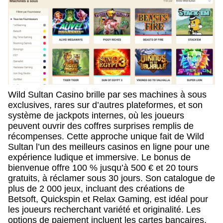
Wild Sultan Casino brille par ses machines à sous
exclusives, rares sur d’autres plateformes, et son
système de jackpots internes, où les joueurs
peuvent ouvrir des coffres surprises remplis de
récompenses. Cette approche unique fait de Wild
Sultan l’un des meilleurs casinos en ligne pour une
expérience ludique et immersive. Le bonus de
bienvenue offre 100 % jusqu’à 500 € et 20 tours
gratuits, à réclamer sous 30 jours. Son catalogue de
plus de 2 000 jeux, incluant des créations de
Betsoft, Quickspin et Relax Gaming, est idéal pour
les joueurs recherchant variété et originalité. Les
options de paiement incluent les cartes bancaires,