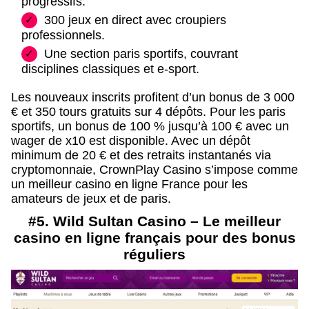
progressifs.
300 jeux en direct avec croupiers
professionnels.
Une section paris sportifs, couvrant
disciplines classiques et e-sport.
Les nouveaux inscrits profitent d’un bonus de 3 000
€ et 350 tours gratuits sur 4 dépôts. Pour les paris
sportifs, un bonus de 100 % jusqu’à 100 € avec un
wager de x10 est disponible. Avec un dépôt
minimum de 20 € et des retraits instantanés via
cryptomonnaie, CrownPlay Casino s’impose comme
un meilleur casino en ligne France pour les
amateurs de jeux et de paris.
#5. Wild Sultan Casino – Le meilleur
casino en ligne français pour des bonus
réguliers