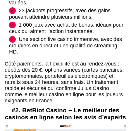
variées.
23 jackpots progressifs, avec des gains
pouvant atteindre plusieurs millions.
1 000 jeux avec achat de bonus, idéaux pour
ceux qui aiment l’action instantanée.
Une section live casino immersive, avec des
croupiers en direct et une qualité de streaming
HD.
Côté paiements, la flexibilité est au rendez-vous :
dépôts dès 20 €, options variées (cartes bancaires,
cryptomonnaies, portefeuilles électroniques) et
retraits sous 24 heures, sans frais. Un traitement
rapide et sécurisé qui confirme Julius Casino
comme le meilleur casino en ligne pour les joueurs
exigeants en France.
#2. BetRiot Casino – Le meilleur des
casinos en ligne selon les avis d’experts