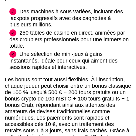
Des machines à sous variées, incluant des
jackpots progressifs avec des cagnottes à
plusieurs millions.
250 tables de casino en direct, animées par
des croupiers professionnels pour une immersion
totale.
Une sélection de mini-jeux à gains
instantanés, idéale pour ceux qui aiment des
sessions rapides et interactives.
Les bonus sont tout aussi flexibles. À l’inscription,
chaque joueur peut choisir entre un bonus classique
de 100 % jusqu’à 500 € + 200 tours gratuits ou un
bonus crypto de 100 mBTC + 100 tours gratuits + 1
bonus Crab, répondant ainsi aux attentes des
amateurs de devises traditionnelles comme
numériques. Les paiements sont rapides et
accessibles dès 10 €, avec un traitement des
retraits sous 1 à 3 jours, sans frais cachés. Grâce à