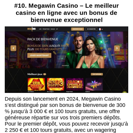
#10. Megawin Casino – Le meilleur
casino en ligne avec un bonus de
bienvenue exceptionnel
Depuis son lancement en 2024, Megawin Casino
s’est distingué par son bonus de bienvenue de 300
% jusqu’à 3 000 € et 100 tours gratuits, une offre
généreuse répartie sur vos trois premiers dépôts.
Pour le premier dépôt, vous pouvez recevoir jusqu’à
2 250 € et 100 tours gratuits, avec un wagering