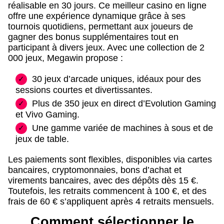
réalisable en 30 jours. Ce meilleur casino en ligne
offre une expérience dynamique grâce à ses
tournois quotidiens, permettant aux joueurs de
gagner des bonus supplémentaires tout en
participant à divers jeux. Avec une collection de 2
000 jeux, Megawin propose :
30 jeux d’arcade uniques, idéaux pour des
sessions courtes et divertissantes.
Plus de 350 jeux en direct d’Evolution Gaming
et Vivo Gaming.
Une gamme variée de machines à sous et de
jeux de table.
Les paiements sont flexibles, disponibles via cartes
bancaires, cryptomonnaies, bons d’achat et
virements bancaires, avec des dépôts dès 15 €.
Toutefois, les retraits commencent à 100 €, et des
frais de 60 € s’appliquent après 4 retraits mensuels.
Comment sélectionner le