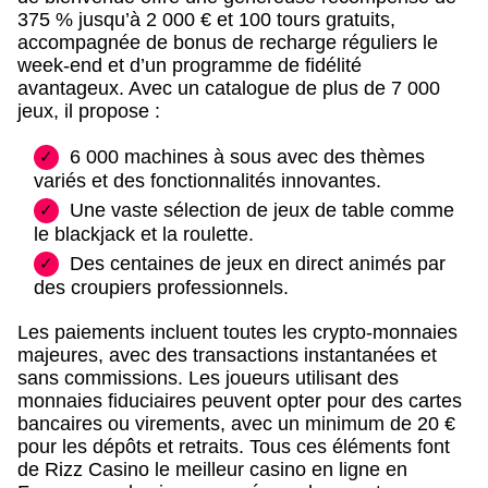
375 % jusqu’à 2 000 € et 100 tours gratuits,
accompagnée de bonus de recharge réguliers le
week-end et d’un programme de fidélité
avantageux. Avec un catalogue de plus de 7 000
jeux, il propose :
6 000 machines à sous avec des thèmes
variés et des fonctionnalités innovantes.
Une vaste sélection de jeux de table comme
le blackjack et la roulette.
Des centaines de jeux en direct animés par
des croupiers professionnels.
Les paiements incluent toutes les crypto-monnaies
majeures, avec des transactions instantanées et
sans commissions. Les joueurs utilisant des
monnaies fiduciaires peuvent opter pour des cartes
bancaires ou virements, avec un minimum de 20 €
pour les dépôts et retraits. Tous ces éléments font
de Rizz Casino le meilleur casino en ligne en